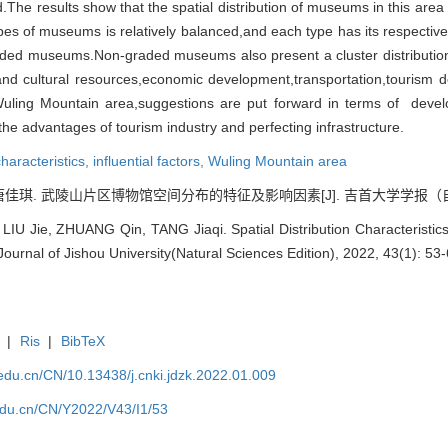
he results show that the spatial distribution of museums in this area 
es of museums is relatively balanced,and each type has its respective 
 museums.Non-graded museums also present a cluster distribution.Th
 and cultural resources,economic development,transportation,tourism
uling Mountain area,suggestions are put forward in terms of devel
e advantages of tourism industry and perfecting infrastructure.
characteristics,
influential factors,
Wuling Mountain area
 唐佳琪. 武陵山片区博物馆空间分布的特征及影响因素[J]. 吉首大学学报（自然科学版）
 LIU Jie, ZHUANG Qin, TANG Jiaqi. Spatial Distribution Characterist
 Journal of Jishou University(Natural Sciences Edition), 2022, 43(1): 53-
|
Ris
|
BibTeX
u.edu.cn/CN/10.13438/j.cnki.jdzk.2022.01.009
.edu.cn/CN/Y2022/V43/I1/53