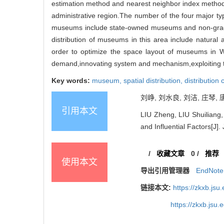
estimation method and nearest neighbor index method.T
administrative region.The number of the four major typ
museums include state-owned museums and non-graded
distribution of museums in this area include natural
order to optimize the space layout of museums in W
demand,innovating system and mechanism,exploiting th
Key words:
museum,
spatial distribution,
distribution 
刘峥, 刘水良, 刘洁, 庄琴,
引用本文
LIU Zheng, LIU Shuiliang,
and Influential Factors[J].
/
收藏文章
0
/
推荐
使用本文
导出引用管理器
EndNote
链接本文:
https://zkxb.js
https://zkxb.jsu