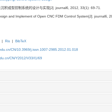
型控制系统的设计与实现[J]. journal6, 2012, 33(1): 69-71.
esign and Implement of Open CNC FDM Control System[J]. journal6, 20
|
Ris
|
BibTeX
u.edu.cn/CN/10.3969/j.issn.1007-2985.2012.01.018
.edu.cn/CN/Y2012/V33/I1/69