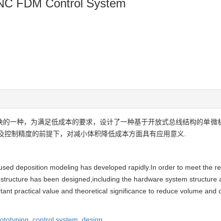
CNC FDM Control System
快的一种，为满足低成本的要求，设计了一种基于开放式总线结构的单微
及控制精度的前提下，对减小体积降低成本方面具有应用意义.
fused deposition modeling has developed rapidly.In order to meet the re
tructure has been designed,including the hardware system structure 
ant practical value and theoretical significance to reduce volume and 
rototyping,
control system,
design