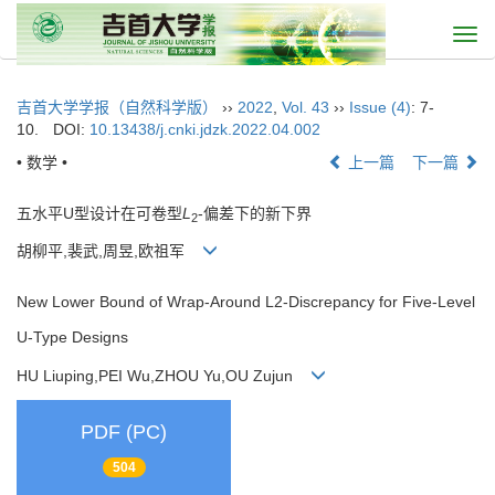
Togg
navi
吉首大学学报（自然科学版）
››
2022
,
Vol. 43
››
Issue (4)
: 7-
10.
DOI:
10.13438/j.cnki.jdzk.2022.04.002
• 数学 •
上一篇
下一篇
五水平U型设计在可卷型
L
-偏差下的新下界
2
胡柳平,裴武,周昱,欧祖军
New Lower Bound of Wrap-Around L2-Discrepancy for Five-Level
U-Type Designs
HU Liuping,PEI Wu,ZHOU Yu,OU Zujun
PDF (PC)
504