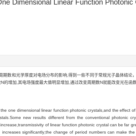
w One Dimensional Linear Function Photonic 
周期数和光学厚度对电场分布的影响,得到一些不同于常规光子晶体结论，
数N的增加,其电场强度最大值明显增加,通过改变周期数N就能改变光在函
the one dimensional linear function photonic crystals,and the effect of
crystals.Some new results different from the conventional photonic 
 increase,transmissivity of linear function photonic crystal can be far g
 increases significantly;the change of period numbers can make the 