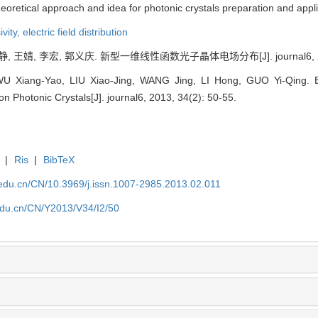
heoretical approach and idea for photonic crystals preparation and appli
ivity,
electric field distribution
 王婧, 李宏, 郭义庆. 新型一维线性函数光子晶体电场分布[J]. journal6, 2013,
 Xiang-Yao, LIU Xiao-Jing, WANG Jing, LI Hong, GUO Yi-Qing. Ele
n Photonic Crystals[J]. journal6, 2013, 34(2): 50-55.
|
Ris
|
BibTeX
u.edu.cn/CN/10.3969/j.issn.1007-2985.2013.02.011
.edu.cn/CN/Y2013/V34/I2/50