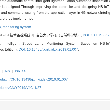
ote automatic control,intelligent lightmodulation,automatic inspection a
is designed.Through improving the controller and designing NB-IoT 
 and command issuing from the application layer in 4G network.Intelli
t are thus implemented.
s,
monitoring system
B-IoT技术监控系统[J]. 吉首大学学报（自然科学版）,
DOI: 10.13438/j.
Intelligent Street Lamp Monitoring System Based on NB-IoT 
es Edition),
DOI: 10.13438/j.cnki.jdzk.2019.01.007
.
|
Ris
|
BibTeX
u.edu.cn/CN/10.13438/j.cnki.jdzk.2019.01.007
.edu.cn/CN/Y2019/V40/I1/27