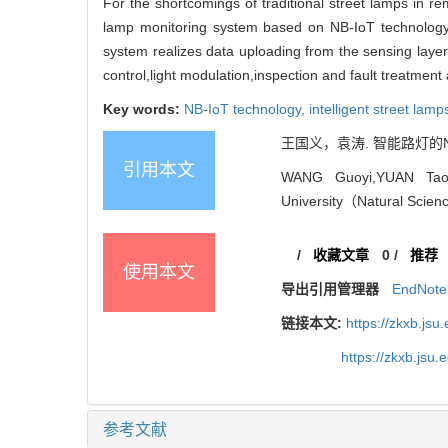
For the shortcomings of traditional street lamps in rem
lamp monitoring system based on NB-IoT technology 
system realizes data uploading from the sensing layer
control,light modulation,inspection and fault treatmen
Key words:
NB-IoT technology,
intelligent street lamp
王国义，袁涛. 智能路灯的N
引用本文
WANG Guoyi,YUAN Tao. 
University（Natural Scienc
/
收藏文章
0
/
推荐
使用本文
导出引用管理器
EndNote
链接本文:
https://zkxb.js
https://zkxb.jsu
参考文献