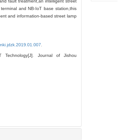
nd fault treatment,an intelligent street
terminal and NB-IoT base station,this
gent and information-based street lamp
cnki.jdzk.2019.01.007
.
Technology[J]. Journal of Jishou